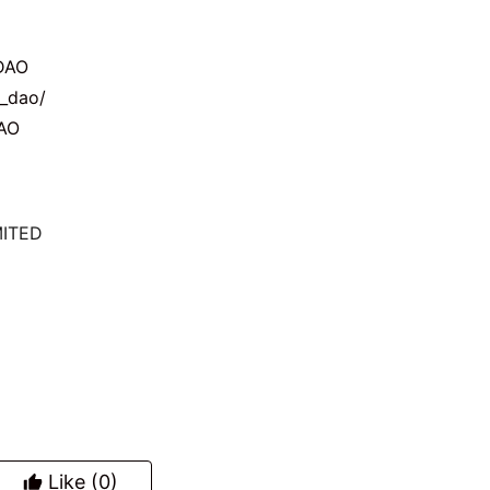
DAO
l_dao/
AO
MITED
Like
(0)