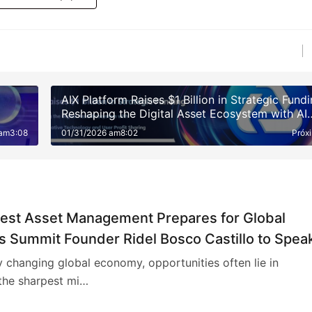
AIX Platform Raises $1 Billion in Strategic Fund
Reshaping the Digital Asset Ecosystem with AI
Quantitative Trading Technology and User Profi
 am3:08
01/31/2026 am8:02
Próx
Sharing
rest Asset Management Prepares for Global
s Summit Founder Ridel Bosco Castillo to Spea
 Investment Landscape and Strategic
ly changing global economy, opportunities often lie in
ations
the sharpest mi…