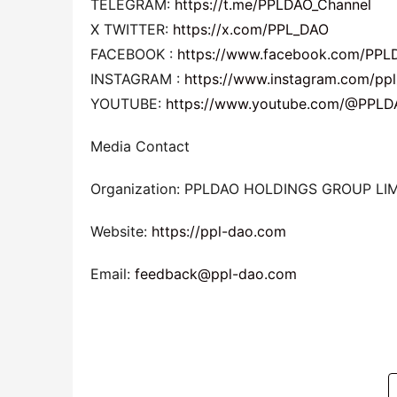
TELEGRAM: 
https://t.me/PPLDAO_Channel
X TWITTER: 
https://x.com/PPL_DAO
FACEBOOK : 
https://www.facebook.com/PPL
INSTAGRAM : 
https://www.instagram.com/pp
YOUTUBE: 
https://www.youtube.com/@PPLD
Media Contact
Organization: PPLDAO HOLDINGS GROUP LI
Website: 
https://ppl-dao.com
Email: 
feedback@ppl-dao.com 