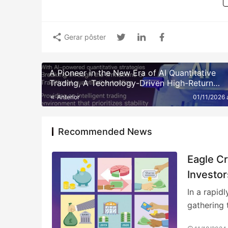
Gerar pôster
A Pioneer in the New Era of AI Quantitative
Trading, A Technology-Driven High-Return
Investment Revolution
Anterior
01/11/2026
Recommended News
Eagle C
Investor
on U.S.
In a rapid
Collabor
gathering 