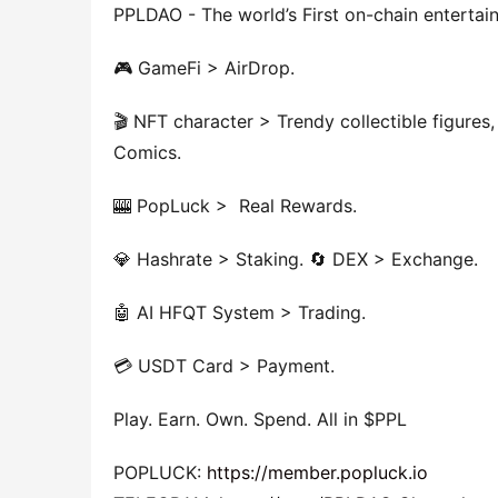
PPLDAO - The world’s First on-chain enter
🎮 GameFi > AirDrop.
🎬 NFT character > Trendy collectible figures
Comics.
🎰 PopLuck >  Real Rewards.
💎 Hashrate > Staking. 🔄 DEX > Exchange.
🤖 AI HFQT System > Trading.
💳 USDT Card > Payment.
Play. Earn. Own. Spend. All in $PPL
POPLUCK: 
https://member.popluck.io