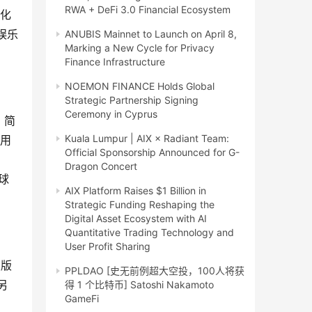
RWA + DeFi 3.0 Financial Ecosystem
优化
娱乐
ANUBIS Mainnet to Launch on April 8,
Marking a New Cycle for Privacy
Finance Infrastructure
NOEMON FINANCE Holds Global
Strategic Partnership Signing
Ceremony in Cyprus
。简
Kuala Lumpur | AIX × Radiant Team:
了用
Official Sponsorship Announced for G-
Dragon Concert
全球
AIX Platform Raises $1 Billion in
Strategic Funding Reshaping the
Digital Asset Ecosystem with AI
Quantitative Trading Technology and
User Profit Sharing
级版
PPLDAO [史无前例超大空投，100人将获
另
得 1 个比特币] Satoshi Nakamoto
GameFi